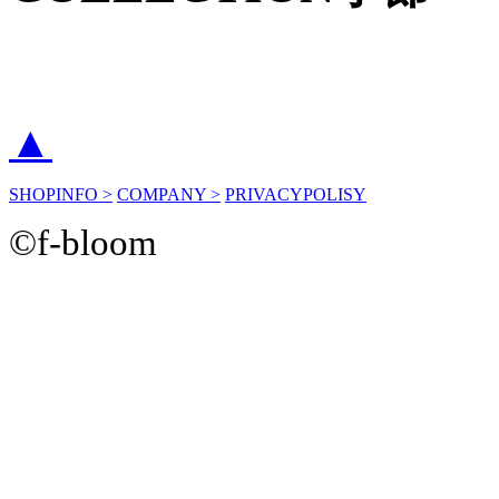
▲
SHOPINFO >
COMPANY >
PRIVACYPOLISY
©f-bloom